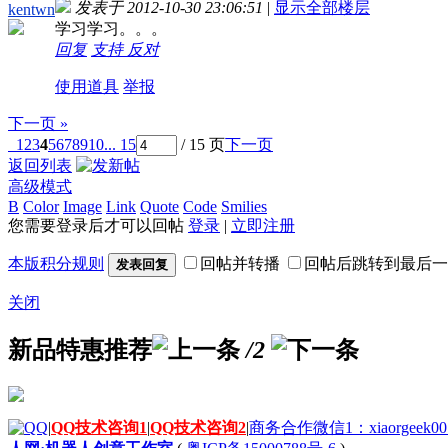
发表于 2012-10-30 23:06:51
|
显示全部楼层
kentwn
学习学习。。。
回复
支持
反对
使用道具
举报
下一页 »
1
2
3
4
5
6
7
8
9
10
... 15
/ 15 页
下一页
返回列表
高级模式
B
Color
Image
Link
Quote
Code
Smilies
您需要登录后才可以回帖
登录
|
立即注册
本版积分规则
回帖并转播
回帖后跳转到最后一
发表回复
关闭
新品特惠推荐
/2
|
QQ技术咨询1
|
QQ技术咨询2
|
商务合作微信1：xiaorgeek00