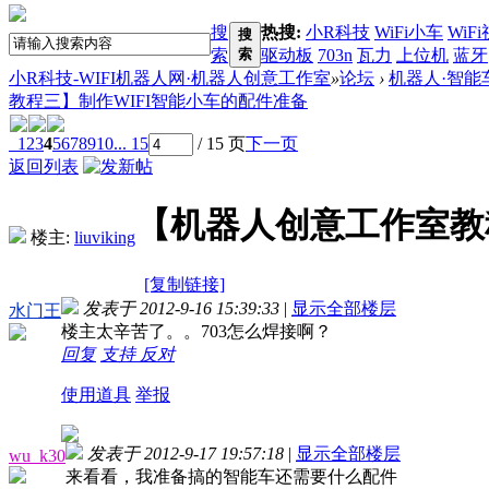
搜
热搜:
小R科技
WiFi小车
WiF
搜
索
索
驱动板
703n
瓦力
上位机
蓝牙
小R科技-WIFI机器人网·机器人创意工作室
»
论坛
›
机器人·智能
教程三】制作WIFI智能小车的配件准备
1
2
3
4
5
6
7
8
9
10
... 15
/ 15 页
下一页
返回列表
【机器人创意工作室教
楼主:
liuviking
[复制链接]
发表于 2012-9-16 15:39:33
|
显示全部楼层
水门王
楼主太辛苦了。。703怎么焊接啊？
回复
支持
反对
使用道具
举报
发表于 2012-9-17 19:57:18
|
显示全部楼层
wu_k30
来看看，我准备搞的智能车还需要什么配件