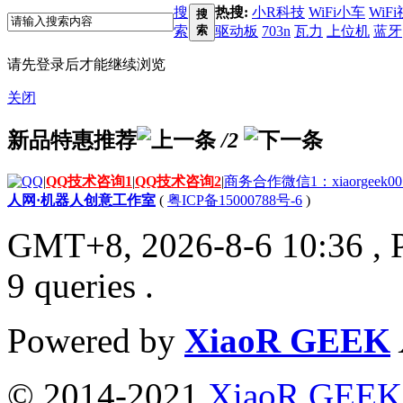
搜
热搜:
小R科技
WiFi小车
WiF
搜
索
索
驱动板
703n
瓦力
上位机
蓝牙
请先登录后才能继续浏览
关闭
新品特惠推荐
/2
|
QQ技术咨询1
|
QQ技术咨询2
|
商务合作微信1：xiaorgeek00
人网·机器人创意工作室
(
粤ICP备15000788号-6
)
GMT+8, 2026-8-6 10:36
, 
9 queries .
Powered by
XiaoR GEEK
© 2014-2021
XiaoR GEEK